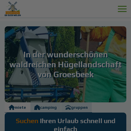
In der
wunderschönen
waldreichen Hügellandschaft
von Groesbeek
miete
camping
gruppen
Suchen
Ihren Urlaub schnell und
einfach