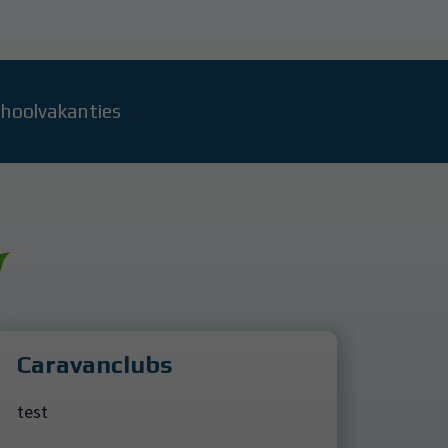
choolvakanties
Caravanclubs
test