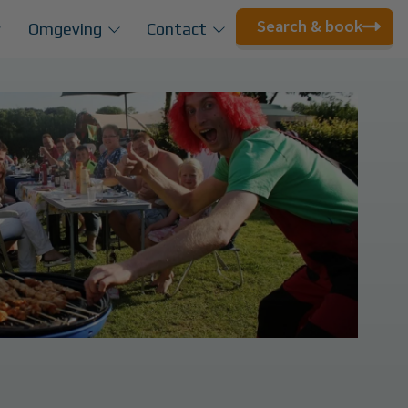
Search & book
Omgeving
Contact
amperen
Nijmeegse
Contactgegevens
Vierdaagse
n
Openingstijden
Activiteitenagenda
arrangementen
Veelgestelde vragen
Musea
accommodaties
Natuur
ccommodaties
laatsen