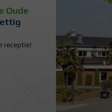
de Oude
ettig
 receptie!