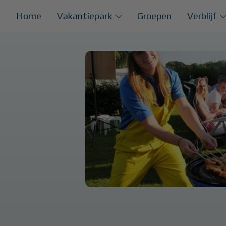
Home
Vakantiepark
Groepen
Verblijf
About us
Winterk
Faciliteiten
Kampere
Park Map
Kampeer
Animatie
Verhuur
Groepsa
Seizoenp