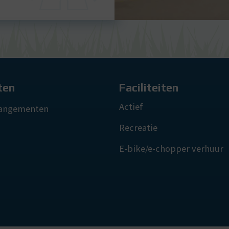
ten
Faciliteiten
Actief
angementen
Recreatie
E-bike/e-chopper verhuur